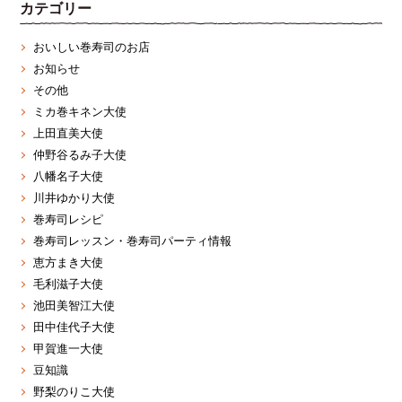
カテゴリー
おいしい巻寿司のお店
お知らせ
その他
ミカ巻キネン大使
上田直美大使
仲野谷るみ子大使
八幡名子大使
川井ゆかり大使
巻寿司レシピ
巻寿司レッスン・巻寿司パーティ情報
恵方まき大使
毛利滋子大使
池田美智江大使
田中佳代子大使
甲賀進一大使
豆知識
野梨のりこ大使