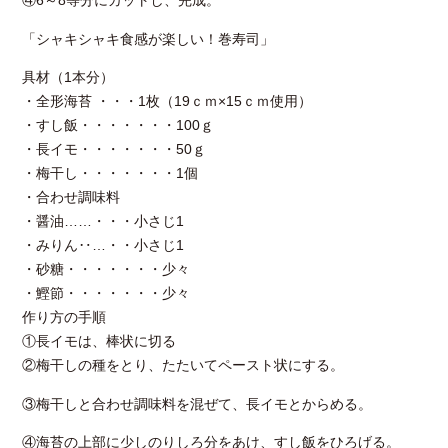
④6～8等分にカットし、完成。
「シャキシャキ食感が楽しい！巻寿司」
具材（1本分）
・全形海苔 ・・・1枚（19ｃｍ×15ｃｍ使用）
・すし飯・・・・・・・100ｇ
・長イモ・・・・・・・50ｇ
・梅干し・・・・・・・1個
・合わせ調味料
・醤油……・・・小さじ1
・みりん‥…・・小さじ1
・砂糖・・・・・・・少々
・鰹節・・・・・・・少々
作り方の手順
①長イモは、棒状に切る
②梅干しの種をとり、たたいてペースト状にする。
③梅干しと合わせ調味料を混ぜて、長イモとからめる。
④海苔の上部に少しのりしろ分をあけ、すし飯をひろげる。