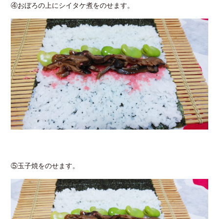
④おぼろの上にシイタケ煮をのせます。
⑤玉子焼をのせます。