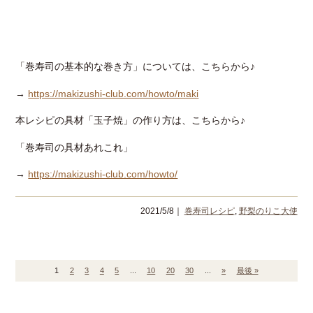
「巻寿司の基本的な巻き方」については、こちらから♪
→
https://makizushi-club.com/howto/maki
本レシピの具材「玉子焼」の作り方は、こちらから♪
「巻寿司の具材あれこれ」
→
https://makizushi-club.com/howto/
2021/5/8｜
巻寿司レシピ
,
野梨のりこ大使
1
2
3
4
5
...
10
20
30
...
»
最後 »